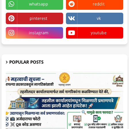
whatsapp
reddit
pinterest
vk
instagram
youtube
POPULAR POSTS