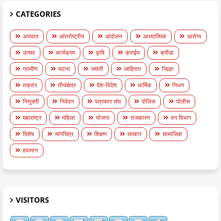
CATEGORIES
अपघात
आंतर्राष्ट्रीय
आंदोलन
आध्यात्मिक
आरोग्य
उत्सव
कार्यक्रम
कृषि
क्राईम
क्रीडा
ग्रामीण
घटना
जयंती
जाहिरात
जिल्हा
तक्रार
तीर्थक्षेत्र
देश-विदेश
धार्मिक
निधन
नियुक्ती
निवेदन
पत्रकार संघ
पोलिस
पोलीस
महाराष्ट्र
महिला
योजना
राजकारण
वन विभाग
विशेष
व्यंगचित्र
शिक्षण
सत्कार
सामाजिक
हवामान
VISITORS