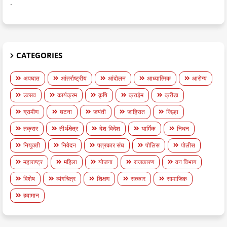
.
CATEGORIES
अपघात
आंतर्राष्ट्रीय
आंदोलन
आध्यात्मिक
आरोग्य
उत्सव
कार्यक्रम
कृषि
क्राईम
क्रीडा
ग्रामीण
घटना
जयंती
जाहिरात
जिल्हा
तक्रार
तीर्थक्षेत्र
देश-विदेश
धार्मिक
निधन
नियुक्ती
निवेदन
पत्रकार संघ
पोलिस
पोलीस
महाराष्ट्र
महिला
योजना
राजकारण
वन विभाग
विशेष
व्यंगचित्र
शिक्षण
सत्कार
सामाजिक
हवामान