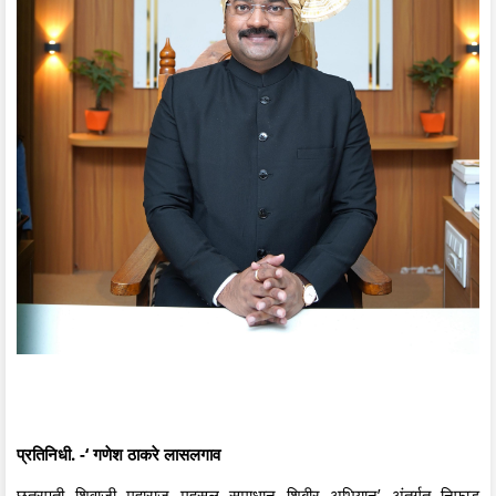
प्रतिनिधी. -‘ गणेश ठाकरे लासलगाव
छत्रपती शिवाजी महाराज महसूल समाधान शिबीर अभियान’ अंतर्गत निफाड