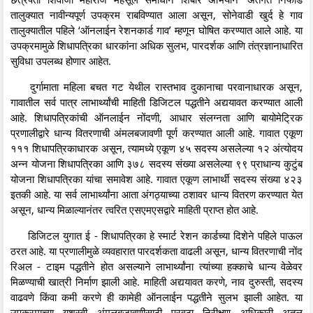
तालुक्यात नावीन्यपूर्ण उपक्रम राबविण्यात आला असून, सोनेवाडी खुर्द हे गाव
तालुक्यातील पहिले ‘ऑनलाईन रेशनकार्ड गाव’ म्हणून घोषित करण्यात आले आहे. या
उपक्रमामुळे शिधापत्रिका धारकांना अधिक सुलभ, पारदर्शक आणि तंत्रज्ञानाधारित
सुविधा उपलब्ध होणार आहेत.
दुर्गामाता महिला बचत गट येथील रास्तभाव दुकानाचा परवानाधारक असून,
गावातील सर्व पात्र लाभार्थ्यांची माहिती डिजिटल पद्धतीने अद्ययावत करण्यात आली
आहे. शिधापत्रिकांची ऑनलाईन नोंदणी, आधार संलग्नता आणि बायोमेट्रिक
प्रणालीद्वारे धान्य वितरणाची अंमलबजावणी पूर्ण करण्यात आली आहे. गावात एकूण
१११ शिधापत्रिकाधारक असून, त्यामध्ये एकूण ४५ सदस्य असलेल्या १२ अंत्योदय
अन्न योजना शिधापत्रिका आणि ३७८ सदस्य संख्या असलेल्या ९९ प्राधान्य कुटुंब
योजना शिधापत्रिका यांचा समावेश आहे. गावात एकूण लाभार्थी सदस्य संख्या ४२३
इतकी आहे. या सर्व लाभार्थ्यांना आता अंगठ्याच्या ठशावर धान्य वितरण करण्यात येत
असून, धान्य मिळाल्यानंतर त्वरित एसएमएसद्वारे माहिती प्राप्त होत आहे.
डिजिटल युगात ई - शिधापत्रिका हे स्मार्ट रेशन कार्डच्या दिशेने पहिले पाऊल
ठरत आहे. या प्रणालीमुळे व्यवहारात पारदर्शकता वाढली असून, धान्य वितरणाची नोंद
रिअल - टाइम पद्धतीने होत असल्याने लाभार्थ्यांना त्यांच्या हक्काचे धान्य वेळेवर
मिळण्याची खात्री निर्माण झाली आहे. माहिती अद्ययावत करणे, नाव दुरुस्ती, सदस्य
वाढवणे किंवा कमी करणे ही कामेही ऑनलाईन पद्धतीने सुलभ झाली आहेत. या
उपक्रमाच्या यशस्वी अंमलबजावणीसाठी पुरवठा निरीक्षण अधिकारी अतुल