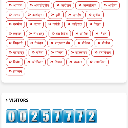
अपघात
आंतर्राष्ट्रीय
आंदोलन
आध्यात्मिक
आरोग्य
उत्सव
कार्यक्रम
कृषि
क्राईम
क्रीडा
ग्रामीण
घटना
जयंती
जाहिरात
जिल्हा
तक्रार
तीर्थक्षेत्र
देश-विदेश
धार्मिक
निधन
नियुक्ती
निवेदन
पत्रकार संघ
पोलिस
पोलीस
महाराष्ट्र
महिला
योजना
राजकारण
वन विभाग
विशेष
व्यंगचित्र
शिक्षण
सत्कार
सामाजिक
हवामान
VISITORS