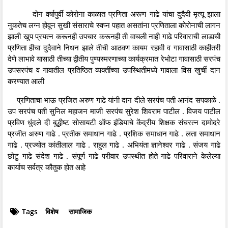
दोन वर्षापुर्वी कोरोना काळात प्रणिता अरूण गाढे यांचा दुदैवी मृत्यू झाला
नुकतेच लग्न होवून सुखी संसाराचे स्वप्न पहात असतांना प्रणिताला कोरोनाची लागन
झाली खुप प्रयत्न करूनही उपचार करूनही ती वाचली नाही गाढे परिवाराची लाडाची
प्रणिता हीचा दुदैवाने निधन झाले तीची आठवण कायम रहावी व गावासाठी काहीतरी
देणे लाभावे यासाठी तीच्या द्वीतीय पुण्यस्मरणाच्या कार्यक्रमात रेभोटा गावासाठी सरपंच
उपसरपंच व गावातील प्रतिष्ठित व्यक्तींच्या उपस्थितीमध्ये गावाला विस खुर्ची दान
करण्यात आली
प्रणिताचा भाऊ प्रजित अरुण गाढे यांनी दान दीले सरपंच पती आनंद सपकाळे .
उप सरपंच पती सुनिल महाजन माजी सरपंच सुरेश शिवराम पाटील . विजय पाटील
प्रविण धुंदले दी बुद्धीष्ट सोसायटी ऑफ इंडियाचे केंद्रीय शिक्षक संघरत्न दामोदरे
प्रजीत अरुण गाढे . प्रतीक समाधान गाढे . प्रशिक समाधान गाढे . लता समाधान
गाढे . प्रज्योत कांतीलाल गाढे . राहुल गाढे . अभियंता ज्ञानेश्वर गाढे . संजय गाढे
छोटु गाढे संदेश गाढे . संपूर्ण गाढे परीवार उपस्थीत होते गाढे परिवाराने केलेल्या
कार्याच सर्वत्र कौतुक होत आहे
Tags
विशेष
सामाजिक