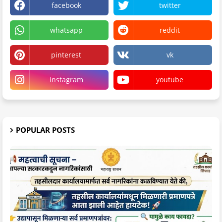
facebook
twitter
whatsapp
reddit
pinterest
vk
instagram
youtube
POPULAR POSTS