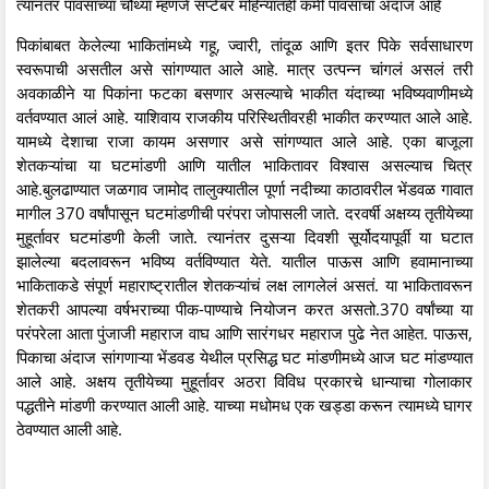
त्यानंतर पावसाच्या चौथ्या म्हणजे सप्टेंबर महिन्यातही कमी पावसाचा अंदाज आहे
पिकांबाबत केलेल्या भाकितांमध्ये गहू, ज्वारी, तांदूळ आणि इतर पिके सर्वसाधारण
स्वरूपाची असतील असे सांगण्यात आले आहे. मात्र उत्पन्न चांगलं असलं तरी
अवकाळीने या पिकांना फटका बसणार असल्याचे भाकीत यंदाच्या भविष्यवाणीमध्ये
वर्तवण्यात आलं आहे. याशिवाय राजकीय परिस्थितीवरही भाकीत करण्यात आले आहे.
यामध्ये देशाचा राजा कायम असणार असे सांगण्यात आले आहे. एका बाजूला
शेतकऱ्यांचा या घटमांडणी आणि यातील भाकितावर विश्वास असल्याच चित्र
आहे.बुलढाण्यात जळगाव जामोद तालुक्यातील पूर्णा नदीच्या काठावरील भेंडवळ गावात
मागील 370 वर्षांपासून घटमांडणीची परंपरा जोपासली जाते. दरवर्षी अक्षय्य तृतीयेच्या
मुहूर्तावर घटमांडणी केली जाते. त्यानंतर दुसऱ्या दिवशी सूर्योदयापूर्वी या घटात
झालेल्या बदलावरून भविष्य वर्तविण्यात येते. यातील पाऊस आणि हवामानाच्या
भाकिताकडे संपूर्ण महाराष्ट्रातील शेतकऱ्यांचं लक्ष लागलेलं असतं. या भाकितावरून
शेतकरी आपल्या वर्षभराच्या पीक-पाण्याचे नियोजन करत असतो.370 वर्षांच्या या
परंपरेला आता पुंजाजी महाराज वाघ आणि सारंगधर महाराज पुढे नेत आहेत. पाऊस,
पिकाचा अंदाज सांगणाऱ्या भेंडवड येथील प्रसिद्ध घट मांडणीमध्ये आज घट मांडण्यात
आले आहे. अक्षय तृतीयेच्या मुहूर्तावर अठरा विविध प्रकारचे धान्याचा गोलाकार
पद्धतीने मांडणी करण्यात आली आहे. याच्या मधोमध एक खड्डा करून त्यामध्ये घागर
ठेवण्यात आली आहे.