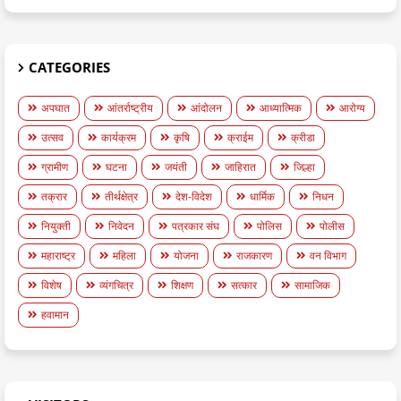
CATEGORIES
अपघात
आंतर्राष्ट्रीय
आंदोलन
आध्यात्मिक
आरोग्य
उत्सव
कार्यक्रम
कृषि
क्राईम
क्रीडा
ग्रामीण
घटना
जयंती
जाहिरात
जिल्हा
तक्रार
तीर्थक्षेत्र
देश-विदेश
धार्मिक
निधन
नियुक्ती
निवेदन
पत्रकार संघ
पोलिस
पोलीस
महाराष्ट्र
महिला
योजना
राजकारण
वन विभाग
विशेष
व्यंगचित्र
शिक्षण
सत्कार
सामाजिक
हवामान