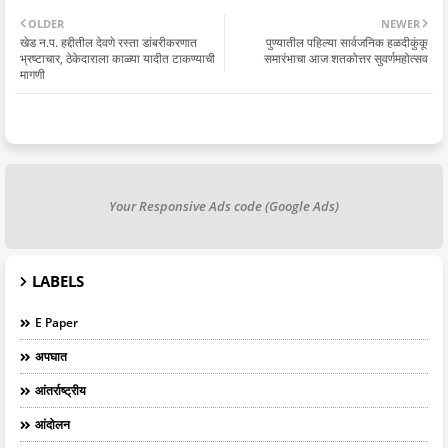
OLDER
NEWER
खेड न.प. हद्दीतील देवणे रस्ता डांबरीकरणात
पुण्यातील पहिल्या सार्वजनिक हळदीकुंकू
भ्रष्टाचार, ठेकेदाराला काळ्या यादीत टाकण्याची
समारंभाचा आज शतकोत्तर सुवर्णमहोत्सव
मागणी
Your Responsive Ads code (Google Ads)
LABELS
E Paper
अपघात
आंतर्राष्ट्रीय
आंदोलन