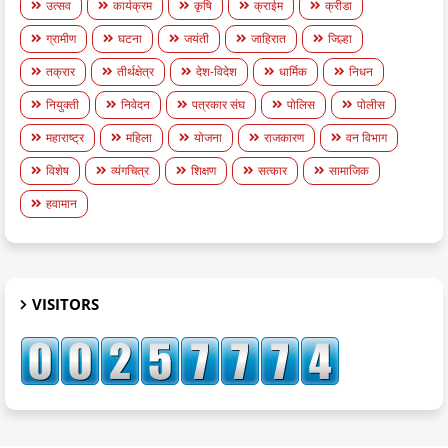
उत्सव
कार्यक्रम
कृषि
क्राईम
क्रीडा
ग्रामीण
घटना
जयंती
जाहिरात
जिल्हा
तक्रार
तीर्थक्षेत्र
देश-विदेश
धार्मिक
निधन
नियुक्ती
निवेदन
पत्रकार संघ
पोलिस
पोलीस
महाराष्ट्र
महिला
योजना
राजकारण
वन विभाग
विशेष
व्यंगचित्र
शिक्षण
सत्कार
सामाजिक
हवामान
VISITORS