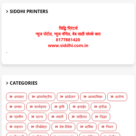
SIDDHI PRINTERS
सिद्धि प्रिंटर्स
न्युज पोर्टल, न्युज चॅनेल, वेब साठी संपर्क करा
8177881420
www.siddhi.com.in
.
CATEGORIES
अपघात
आंतर्राष्ट्रीय
आंदोलन
आध्यात्मिक
आरोग्य
उत्सव
कार्यक्रम
कृषि
क्राईम
क्रीडा
ग्रामीण
घटना
जयंती
जाहिरात
जिल्हा
तक्रार
तीर्थक्षेत्र
देश-विदेश
धार्मिक
निधन