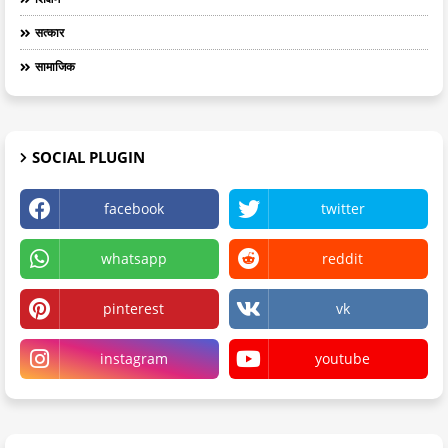
सत्कार
सामाजिक
SOCIAL PLUGIN
facebook
twitter
whatsapp
reddit
pinterest
vk
instagram
youtube