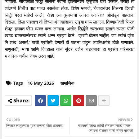
प्यायला. सायंकाळी सिद्धी सासरी रवाना झाल्यानंतर कुटुंबीय घरी परतले, तरीही तो
शांतपणे तिचीच वाट पाहत बसलेला होता. विशेष म्हणजे, विवाहानंतर तिसऱ्या दिवशी
सिद्धी परत माहेरी आली, तेव्हा त्या कुत्र्याचा आनंद अक्षरशः ओसंडून वाहताना
दिसला. तिला पाहताच तो तिच्या अंगाखांद्यावर उड्या मारू लागला. तिच्याभोवती फिरत
शेपूट हलवत प्रेम व्यक्त करू लागला. अखेर सिद्धीने स्वतःच्या हाताने त्याला पोळी
खाऊ घातल्यानंतरच त्याने अन्न ग्रहण केले. 'प्राणी बोलत नाहीत, पण त्यांचं प्रेम
नि:शब्द असतं,' याची प्रचिती देणारी ही घटना पाहून उपस्थितांचे डोळे पाणावले.
माणुसकी, माया आणि जिव्हाळा यांचं सुंदर दर्शन घडवणारा हा प्रसंग परिसरात
भावनिक चर्चेचा विषय ठरत आहे.
Tags
16 May 2026
सामाजिक
OLDER
NEWER
निफाड तालुक्यात प्रशासनाचा मोठा धडाका!
सरकारी कांदा खरेदी शेतकऱ्यांसाठी मारक -
जयदत्त होळकर यांची तीव्र नाराजी