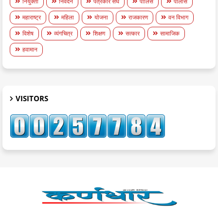
नियुक्ती
निवेदन
पत्रकार संघ
पोलिस
पोलीस
महाराष्ट्र
महिला
योजना
राजकारण
वन विभाग
विशेष
व्यंगचित्र
शिक्षण
सत्कार
सामाजिक
हवामान
VISITORS