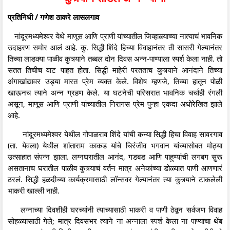
प्रतिनिधी / गणेश ठाकरे लासलगाव
नांदूरमध्यमेश्वर येथे माणूस आणि प्राणी यांच्यातील जिव्हाळ्याच्या नात्याचं भावनिक
उदाहरण समोर आलं आहे. कु. सिद्धी शिंदे हिच्या विवाहानंतर ती सासरी गेल्यानंतर
तिच्या लाडक्या पाळीव कुत्र्याने तब्बल दोन दिवस अन्न-पाण्याला स्पर्श केला नाही. तो
सतत तिचीच वाट पाहत होता. सिद्धी माहेरी परतताच कुत्र्याने आनंदाने तिच्या
अंगाखांद्यावर उड्या मारत प्रेम व्यक्त केले. विशेष म्हणजे, तिच्या हातून पोळी
खाऊनच त्याने अन्न ग्रहण केले. या घटनेची परिसरात भावनिक चर्चाही रंगली
असून, माणूस आणि प्राणी यांच्यातील निरागस प्रेम पुन्हा एकदा अधोरेखित झाले
आहे.
नांदूरमध्यमेश्वर येथील गोपाळराव शिंदे यांची कन्या सिद्धी हिचा विवाह सावरगाव
(ता. येवला) येथील शांताराम काकड यांचे चिरंजीव भगवान यांच्यासोबत मोठ्या
उत्साहात संपन्न झाला. लग्नघरातील आनंद, गडबड आणि पाहुण्यांची लगबग सुरू
असतानाच घरातील पाळीव कुत्र्याचं वर्तन मात्र अनेकांच्या डोळ्यात पाणी आणणारं
ठरलं. सिद्धी हळदीच्या कार्यक्रमासाठी लॉन्सवर गेल्यानंतर त्या कुत्र्याने टाकलेली
भाकरी खाल्ली नाही.
लग्नाच्या दिवशीही घरच्यांनी त्याच्यासाठी भाकरी व पाणी ठेवून सर्वजण विवाह
सोहळ्यासाठी गेले; मात्र दिवसभर त्याने ना अन्नाला स्पर्श केला ना पाण्याचा थेंब