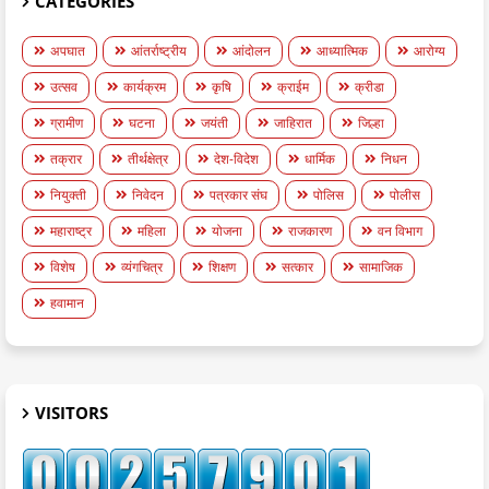
CATEGORIES
अपघात
आंतर्राष्ट्रीय
आंदोलन
आध्यात्मिक
आरोग्य
उत्सव
कार्यक्रम
कृषि
क्राईम
क्रीडा
ग्रामीण
घटना
जयंती
जाहिरात
जिल्हा
तक्रार
तीर्थक्षेत्र
देश-विदेश
धार्मिक
निधन
नियुक्ती
निवेदन
पत्रकार संघ
पोलिस
पोलीस
महाराष्ट्र
महिला
योजना
राजकारण
वन विभाग
विशेष
व्यंगचित्र
शिक्षण
सत्कार
सामाजिक
हवामान
VISITORS