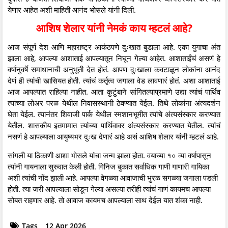
येणार आहेत अशी माहिती आनंद भोसले यांनी दिली.
आशिष शेलार यांनी नेमकं काय म्हटलं आहे?
आज संपूर्ण देश आणि महाराष्ट्र आकंठपणे दुःखात बुडाला आहे. एका युगाचा अंत
झाला आहे, आपल्या आशाताई आपल्यातून निघून गेल्या आहेत. आशाताईंचं असणं हे
वर्षानुवर्षे समाधानाची अनुभूती देत होतं. आपण दुःखाला कवटाळून लोकांना आनंद
देणं ही त्यांची खासियत होती. त्यांचं कर्तृत्व जगाला वेड लावणारं होतं. अशा आशाताई
आज आपल्यात राहिल्या नाहीत. आता कुटुंबाने सांगितल्याप्रमाणे उद्या त्यांचं पार्थिव
त्यांच्या लोअर परळ येथील निवासस्थानी ठेवण्यात येईल. तिथे लोकांना अंत्यदर्शन
घेता येईल. त्यानंतर शिवाजी पार्क येथील स्मशानभूमीत त्यांचे अंत्यसंस्कार करण्यात
येतील. शासकीय इतमामात त्यांच्या पार्थिवावर अंत्यसंस्कार करण्यात येतील. त्यांचं
नसणं हे आपल्याला आयुष्यभर दुःख देणारं आहे असं आशिष शेलार यांनी म्हटलं आहे.
सांगली या ठिकाणी आशा भोसले यांचा जन्म झाला होता. वयाच्या १० व्या वर्षापासून
त्यांनी गायनाला सुरुवात केली होती. गिनिज बुकात सर्वाधिक गाणी गाणारी गायिका
अशी त्यांची नोंद झाली आहे. आपल्या वेगळ्या आवाजाची भुरळ सगळ्या जगाला पडली
होती. त्या जरी आपल्याला सोडून गेल्या असल्या तरीही त्यांचं गाणं कायमच आपल्या
सोबत राहणार आहे. तो आवाज कायमच आपल्याला साथ देईल यात शंका नाही.
Tags
12 Apr 2026