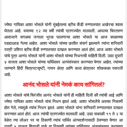
ज्येष्ठ गायिका आशा भोसले यांनी मुंबईतल्या ब्रीच कँडी रुग्णालयात अखेरचा श्वास
घेतला आहे. वयाच्या ९२ व्या वर्षी त्यांची प्राणज्योत मालवली. आपल्या चिरतरुण
आवाजाने सगळ्या जगाला भुरळ घालणाऱ्या आशा भोसले या आज काळाच्या
पडद्याआड गेल्या आहेत. आशा भोसले यांच्या छातीत संसर्ग झाल्याने त्यांना शनिवारी
रात्री उशिरा ब्रीच कँडी रुग्णालयात दाखल करण्यात आलं होतं. आज आशा भोसले
यांचे पुत्र आनंद भोसले यांनी आशा भोसले यांच्या निधनाची माहिती दिली. उद्या दुपारी
४ वाजता आशा भोसले यांच्या पार्थिवावर अत्यंसंस्कार करण्यात येणार आहेत. त्यांच्या
जाण्याने हिंदी चित्रपटसृष्टी, गायन क्षेत्र आणि कला क्षेत्रावर शोककळा पसरली
आहे.
आनंद भोसले यांनी नेमकं काय सांगितलं?
आशा भोसले यांचे चिरंजीव आनंद भोसले यांनी ही माहिती दिली की त्यांची आई आणि
ज्येष्ठ गायिका आशा भोसले यांचं निधन झालं आहे. आशा भोसलेंचे अवयव निकामी
होत गेले, त्यामुळे त्यांचं निधन झालं. आशा भोसले यांना शनिवारी रुग्णालयात दाखल
करण्यात आलं होतं. आज त्यांची प्राणज्योत मालवली आहे. उद्या सकाळी ११ ते २ या
वेळेत त्या लोअर पर या ठिकाणी त्यांचं पार्थिव अंत्यदर्शनासाठी ठेवण्यात येणार आ
दुपारी ४ वाजता शिवाजी पार्क या ठिकाणी त्यांच्या पार्थिवावर अंत्यसंस्कार करण्यात