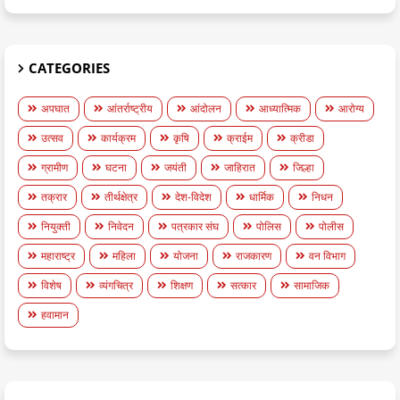
CATEGORIES
अपघात
आंतर्राष्ट्रीय
आंदोलन
आध्यात्मिक
आरोग्य
उत्सव
कार्यक्रम
कृषि
क्राईम
क्रीडा
ग्रामीण
घटना
जयंती
जाहिरात
जिल्हा
तक्रार
तीर्थक्षेत्र
देश-विदेश
धार्मिक
निधन
नियुक्ती
निवेदन
पत्रकार संघ
पोलिस
पोलीस
महाराष्ट्र
महिला
योजना
राजकारण
वन विभाग
विशेष
व्यंगचित्र
शिक्षण
सत्कार
सामाजिक
हवामान