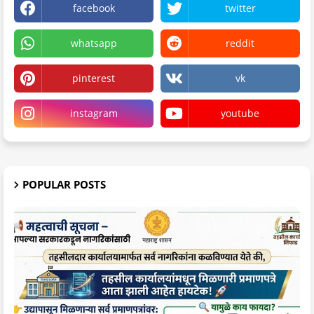
facebook
twitter
whatsapp
reddit
pinterest
vk
instagram
youtube
POPULAR POSTS