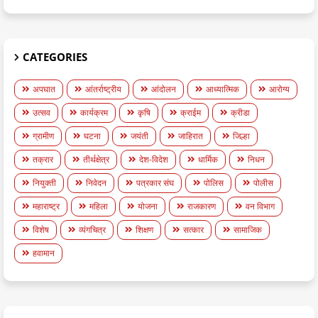
CATEGORIES
अपघात
आंतर्राष्ट्रीय
आंदोलन
आध्यात्मिक
आरोग्य
उत्सव
कार्यक्रम
कृषि
क्राईम
क्रीडा
ग्रामीण
घटना
जयंती
जाहिरात
जिल्हा
तक्रार
तीर्थक्षेत्र
देश-विदेश
धार्मिक
निधन
नियुक्ती
निवेदन
पत्रकार संघ
पोलिस
पोलीस
महाराष्ट्र
महिला
योजना
राजकारण
वन विभाग
विशेष
व्यंगचित्र
शिक्षण
सत्कार
सामाजिक
हवामान