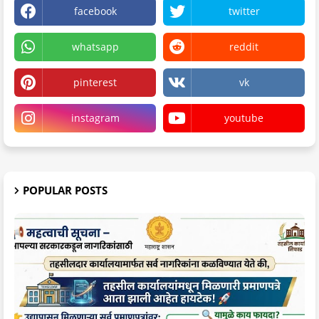
facebook
twitter
whatsapp
reddit
pinterest
vk
instagram
youtube
POPULAR POSTS