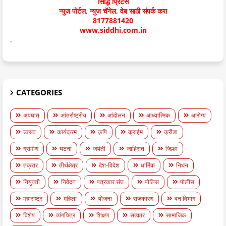
सिद्धि प्रिंटर्स
न्युज पोर्टल, न्युज चॅनेल, वेब साठी संपर्क करा
8177881420
www.siddhi.com.in
.
CATEGORIES
अपघात
आंतर्राष्ट्रीय
आंदोलन
आध्यात्मिक
आरोग्य
उत्सव
कार्यक्रम
कृषि
क्राईम
क्रीडा
ग्रामीण
घटना
जयंती
जाहिरात
जिल्हा
तक्रार
तीर्थक्षेत्र
देश-विदेश
धार्मिक
निधन
नियुक्ती
निवेदन
पत्रकार संघ
पोलिस
पोलीस
महाराष्ट्र
महिला
योजना
राजकारण
वन विभाग
विशेष
व्यंगचित्र
शिक्षण
सत्कार
सामाजिक