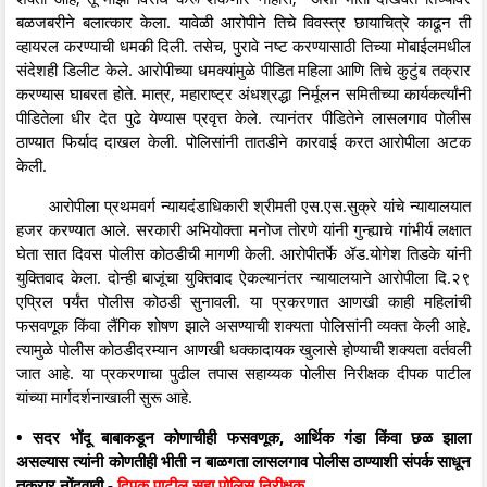
बळजबरीने बलात्कार केला. यावेळी आरोपीने तिचे विवस्त्र छायाचित्रे काढून ती
व्हायरल करण्याची धमकी दिली. तसेच, पुरावे नष्ट करण्यासाठी तिच्या मोबाईलमधील
संदेशही डिलीट केले. आरोपीच्या धमक्यांमुळे पीडित महिला आणि तिचे कुटुंब तक्रार
करण्यास घाबरत होते. मात्र, महाराष्ट्र अंधश्रद्धा निर्मूलन समितीच्या कार्यकर्त्यांनी
पीडितेला धीर देत पुढे येण्यास प्रवृत्त केले. त्यानंतर पीडितेने लासलगाव पोलीस
ठाण्यात फिर्याद दाखल केली. पोलिसांनी तातडीने कारवाई करत आरोपीला अटक
केली.
आरोपीला प्रथमवर्ग न्यायदंडाधिकारी श्रीमती एस.एस.सुक्रे यांचे न्यायालयात
हजर करण्यात आले. सरकारी अभियोक्ता मनोज तोरणे यांनी गुन्ह्याचे गांभीर्य लक्षात
घेता सात दिवस पोलीस कोठडीची मागणी केली. आरोपीतर्फे ॲड.योगेश तिडके यांनी
युक्तिवाद केला. दोन्ही बाजूंचा युक्तिवाद ऐकल्यानंतर न्यायालयाने आरोपीला दि.२९
एप्रिल पर्यंत पोलीस कोठडी सुनावली. या प्रकरणात आणखी काही महिलांची
फसवणूक किंवा लैंगिक शोषण झाले असण्याची शक्यता पोलिसांनी व्यक्त केली आहे.
त्यामुळे पोलीस कोठडीदरम्यान आणखी धक्कादायक खुलासे होण्याची शक्यता वर्तवली
जात आहे. या प्रकरणाचा पुढील तपास सहाय्यक पोलीस निरीक्षक दीपक पाटील
यांच्या मार्गदर्शनाखाली सुरू आहे.
• सदर भोंदू बाबाकडून कोणाचीही फसवणूक, आर्थिक गंडा किंवा छळ झाला
असल्यास त्यांनी कोणतीही भीती न बाळगता लासलगाव पोलीस ठाण्याशी संपर्क साधून
तक्रार नोंदवावी.-
दिपक पाटील सहा.पोलिस निरीक्षक