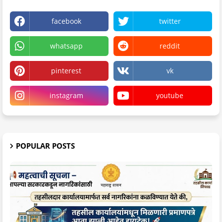
facebook
twitter
whatsapp
reddit
pinterest
vk
instagram
youtube
POPULAR POSTS