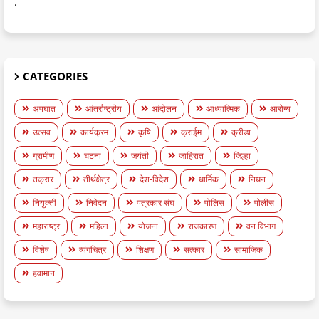
.
CATEGORIES
अपघात
आंतर्राष्ट्रीय
आंदोलन
आध्यात्मिक
आरोग्य
उत्सव
कार्यक्रम
कृषि
क्राईम
क्रीडा
ग्रामीण
घटना
जयंती
जाहिरात
जिल्हा
तक्रार
तीर्थक्षेत्र
देश-विदेश
धार्मिक
निधन
नियुक्ती
निवेदन
पत्रकार संघ
पोलिस
पोलीस
महाराष्ट्र
महिला
योजना
राजकारण
वन विभाग
विशेष
व्यंगचित्र
शिक्षण
सत्कार
सामाजिक
हवामान