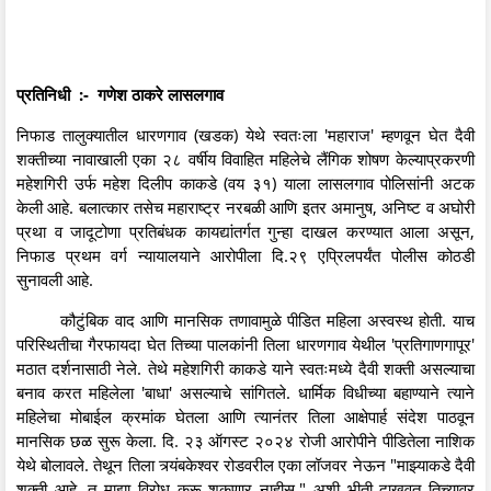
प्रतिनिधी :- गणेश ठाकरे लासलगाव
निफाड तालुक्यातील धारणगाव (खडक) येथे स्वतःला 'महाराज' म्हणवून घेत दैवी
शक्तीच्या नावाखाली एका २८ वर्षीय विवाहित महिलेचे लैंगिक शोषण केल्याप्रकरणी
महेशगिरी उर्फ महेश दिलीप काकडे (वय ३१) याला लासलगाव पोलिसांनी अटक
केली आहे. बलात्कार तसेच महाराष्ट्र नरबळी आणि इतर अमानुष, अनिष्ट व अघोरी
प्रथा व जादूटोणा प्रतिबंधक कायद्यांतर्गत गुन्हा दाखल करण्यात आला असून,
निफाड प्रथम वर्ग न्यायालयाने आरोपीला दि.२९ एप्रिलपर्यंत पोलीस कोठडी
सुनावली आहे.
कौटुंबिक वाद आणि मानसिक तणावामुळे पीडित महिला अस्वस्थ होती. याच
परिस्थितीचा गैरफायदा घेत तिच्या पालकांनी तिला धारणगाव येथील 'प्रतिगाणगापूर'
मठात दर्शनासाठी नेले. तेथे महेशगिरी काकडे याने स्वतःमध्ये दैवी शक्ती असल्याचा
बनाव करत महिलेला 'बाधा' असल्याचे सांगितले. धार्मिक विधीच्या बहाण्याने त्याने
महिलेचा मोबाईल क्रमांक घेतला आणि त्यानंतर तिला आक्षेपार्ह संदेश पाठवून
मानसिक छळ सुरू केला. दि. २३ ऑगस्ट २०२४ रोजी आरोपीने पीडितेला नाशिक
येथे बोलावले. तेथून तिला त्र्यंबकेश्वर रोडवरील एका लॉजवर नेऊन "माझ्याकडे दैवी
शक्ती आहे, तू माझा विरोध करू शकणार नाहीस," अशी भीती दाखवत तिच्यावर