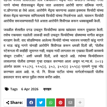
नागरे यांच्या शेताजवळून मेंढ्या जात असताना आरोपी सागर वाल्मिक नागरे,
रा.डोंगरगाव हा तेथे आला. आरोपीने मेंढ्या चारणाऱ्या अज्ञात इसमास फिर्यादी यांच्या
शेतात मेंढ्या चारण्यास सांगितल्याचे फिर्यादी यांच्या निदर्शनास आले. यावरून फिर्यादी
आरोपीस समजावण्यासाठी गेले असता आरोपीने शिवीगाळ करून धक्काबुक्की केली.
जवळील शेतातील दगड उचलून फिर्यादीच्या डाव्या खांद्यावर मारून दुखापत केली.
तसेच रस्त्यावर पडलेली लाकडी काठी उचलून फिर्यादीच्या डोक्याच्या मागील बाजूस
मारहाण केली. वाद सोडविण्यास आलेल्या फिर्यादी यांच्या भावजय जयश्री खंडू नागरे
व भाऊ खंडू नागरे यांनाही आरोपीने शिवीगाळ करून धमकी दिली की, 'पोलीस
स्टेशनला मी काहीही जुमानत नाही, माझ्या नादी लागलात तर एखाद्या दिवशी कायमचे
संपवून टाकीन.' अशी धमकी दिली, असे म्हटले आहे. त्यांच्या फिर्यादीवरून
लासलगाव पोलीस ठाण्यात गुन्हा दाखल करण्यात आला असून भा.न्या.सं. २०२३
अंतर्गत कलम ११८(१), ११५(२), ३५२, ३५१(२) ३५१(३) प्रमाणे गुन्हा नोंद
करण्यात आला आहे. स. पो. नि. दिपक पाटील यांच्या मार्गदर्शनाखाली पोलीस
हवालदार शरद बागल पुढील तपास करीत आहेत.
Tags
6 Apr 2026
क्राइम