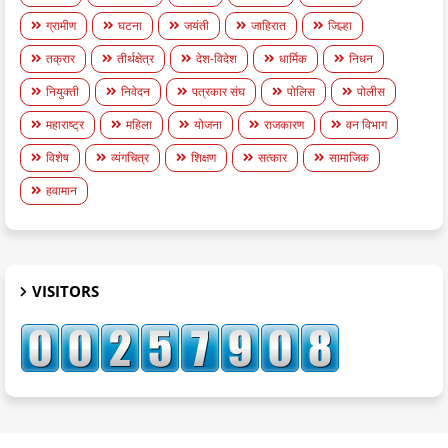
ग्रामीण
घटना
जयंती
जाहिरात
जिल्हा
तक्रार
तीर्थक्षेत्र
देश-विदेश
धार्मिक
निधन
नियुक्ती
निवेदन
पत्रकार संघ
पोलिस
पोलीस
महाराष्ट्र
महिला
योजना
राजकारण
वन विभाग
विशेष
व्यंगचित्र
शिक्षण
सत्कार
सामाजिक
हवामान
VISITORS