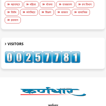
महाराष्ट्र
महिला
योजना
राजकारण
वन विभाग
विशेष
व्यंगचित्र
शिक्षण
सत्कार
सामाजिक
हवामान
VISITORS
कर्णधार