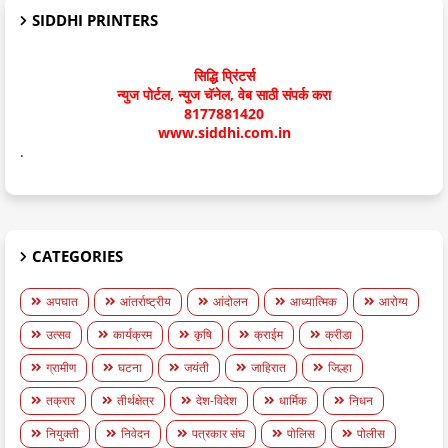
SIDDHI PRINTERS
सिद्धि प्रिंटर्स
न्युज पोर्टल, न्युज चॅनेल, वेब साठी संपर्क करा
8177881420
www.siddhi.com.in
.
CATEGORIES
अपघात
आंतर्राष्ट्रीय
आंदोलन
आध्यात्मिक
आरोग्य
उत्सव
कार्यक्रम
कृषि
क्राईम
क्रीडा
ग्रामीण
घटना
जयंती
जाहिरात
जिल्हा
तक्रार
तीर्थक्षेत्र
देश-विदेश
धार्मिक
निधन
नियुक्ती
निवेदन
पत्रकार संघ
पोलिस
पोलीस