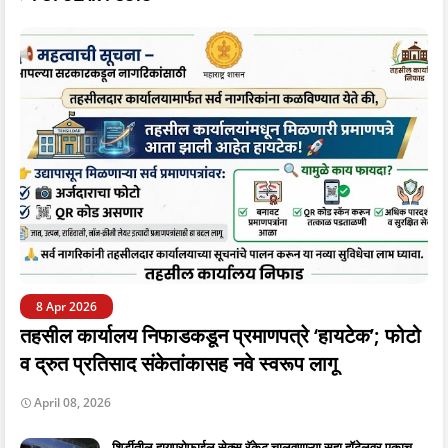
8 Apr 2026
तहसील कार्यालय निफाडकडून प्रमाणपत्रे ‘हायटेक’; फोटो
व द्रुत प्रतिसाद संकेतांकासह नवे स्वरूप लागू
April 08, 2026
शिर्डीतील हायप्रोफाईल सेक्स रॅकेट चालवणाऱ्या सहा हॉटेलवर एकाच