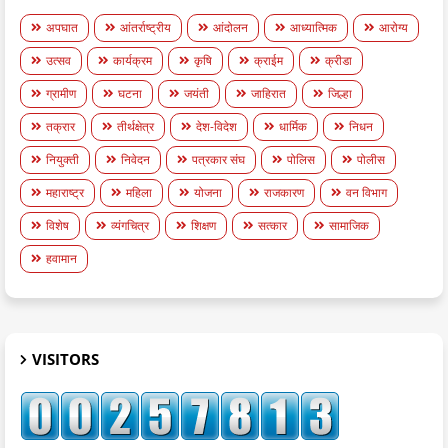
अपघात
आंतर्राष्ट्रीय
आंदोलन
आध्यात्मिक
आरोग्य
उत्सव
कार्यक्रम
कृषि
क्राईम
क्रीडा
ग्रामीण
घटना
जयंती
जाहिरात
जिल्हा
तक्रार
तीर्थक्षेत्र
देश-विदेश
धार्मिक
निधन
नियुक्ती
निवेदन
पत्रकार संघ
पोलिस
पोलीस
महाराष्ट्र
महिला
योजना
राजकारण
वन विभाग
विशेष
व्यंगचित्र
शिक्षण
सत्कार
सामाजिक
हवामान
VISITORS