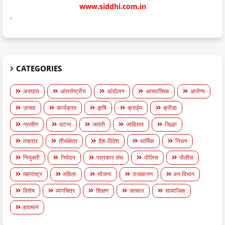
www.siddhi.com.in
.
CATEGORIES
अपघात
आंतर्राष्ट्रीय
आंदोलन
आध्यात्मिक
आरोग्य
उत्सव
कार्यक्रम
कृषि
क्राईम
क्रीडा
ग्रामीण
घटना
जयंती
जाहिरात
जिल्हा
तक्रार
तीर्थक्षेत्र
देश-विदेश
धार्मिक
निधन
नियुक्ती
निवेदन
पत्रकार संघ
पोलिस
पोलीस
महाराष्ट्र
महिला
योजना
राजकारण
वन विभाग
विशेष
व्यंगचित्र
शिक्षण
सत्कार
सामाजिक
हवामान