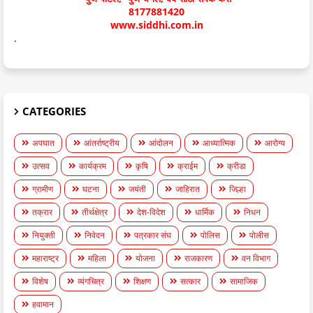
8177881420
www.siddhi.com.in
.
CATEGORIES
अपघात
आंतर्राष्ट्रीय
आंदोलन
आध्यात्मिक
आरोग्य
उत्सव
कार्यक्रम
कृषि
क्राईम
क्रीडा
ग्रामीण
घटना
जयंती
जाहिरात
जिल्हा
तक्रार
तीर्थक्षेत्र
देश-विदेश
धार्मिक
निधन
नियुक्ती
निवेदन
पत्रकार संघ
पोलिस
पोलीस
महाराष्ट्र
महिला
योजना
राजकारण
वन विभाग
विशेष
व्यंगचित्र
शिक्षण
सत्कार
सामाजिक
हवामान