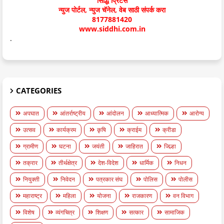
सिद्धि प्रिंटर्स
न्युज पोर्टल, न्युज चॅनेल, वेब साठी संपर्क करा
8177881420
www.siddhi.com.in
.
CATEGORIES
अपघात
आंतर्राष्ट्रीय
आंदोलन
आध्यात्मिक
आरोग्य
उत्सव
कार्यक्रम
कृषि
क्राईम
क्रीडा
ग्रामीण
घटना
जयंती
जाहिरात
जिल्हा
तक्रार
तीर्थक्षेत्र
देश-विदेश
धार्मिक
निधन
नियुक्ती
निवेदन
पत्रकार संघ
पोलिस
पोलीस
महाराष्ट्र
महिला
योजना
राजकारण
वन विभाग
विशेष
व्यंगचित्र
शिक्षण
सत्कार
सामाजिक