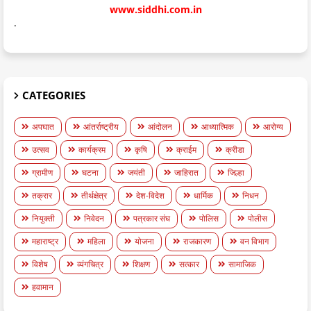
www.siddhi.com.in
.
CATEGORIES
अपघात
आंतर्राष्ट्रीय
आंदोलन
आध्यात्मिक
आरोग्य
उत्सव
कार्यक्रम
कृषि
क्राईम
क्रीडा
ग्रामीण
घटना
जयंती
जाहिरात
जिल्हा
तक्रार
तीर्थक्षेत्र
देश-विदेश
धार्मिक
निधन
नियुक्ती
निवेदन
पत्रकार संघ
पोलिस
पोलीस
महाराष्ट्र
महिला
योजना
राजकारण
वन विभाग
विशेष
व्यंगचित्र
शिक्षण
सत्कार
सामाजिक
हवामान