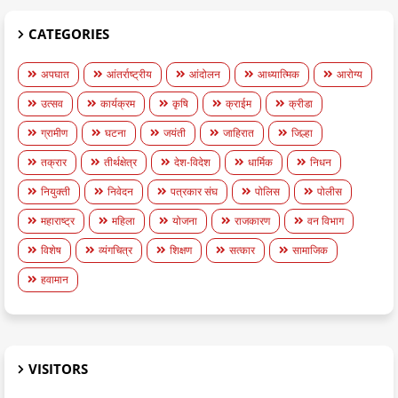
CATEGORIES
अपघात
आंतर्राष्ट्रीय
आंदोलन
आध्यात्मिक
आरोग्य
उत्सव
कार्यक्रम
कृषि
क्राईम
क्रीडा
ग्रामीण
घटना
जयंती
जाहिरात
जिल्हा
तक्रार
तीर्थक्षेत्र
देश-विदेश
धार्मिक
निधन
नियुक्ती
निवेदन
पत्रकार संघ
पोलिस
पोलीस
महाराष्ट्र
महिला
योजना
राजकारण
वन विभाग
विशेष
व्यंगचित्र
शिक्षण
सत्कार
सामाजिक
हवामान
VISITORS