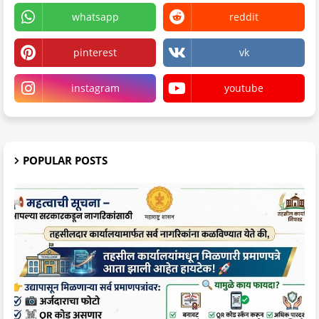
whatsapp
reddit
pinterest
vk
instagram
youtube
POPULAR POSTS