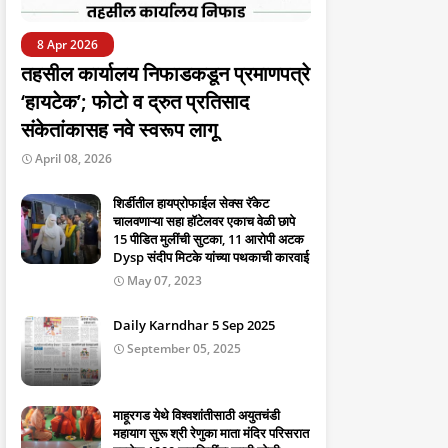
8 Apr 2026
तहसील कार्यालय निफाडकडून प्रमाणपत्रे
‘हायटेक’; फोटो व द्रुत प्रतिसाद
संकेतांकासह नवे स्वरूप लागू
April 08, 2026
शिर्डीतील हायप्रोफाईल सेक्स रॅकेट
चालवणाऱ्या सहा हॉटेलवर एकाच वेळी छापे
15 पीडित मुलींची सुटका, 11 आरोपी अटक
Dysp संदीप मिटके यांच्या पथकाची कारवाई
May 07, 2023
Daily Karndhar 5 Sep 2025
September 05, 2025
माहूरगड येथे विश्वशांतीसाठी अयुतचंडी
महायाग सुरू श्री रेणुका माता मंदिर परिसरात