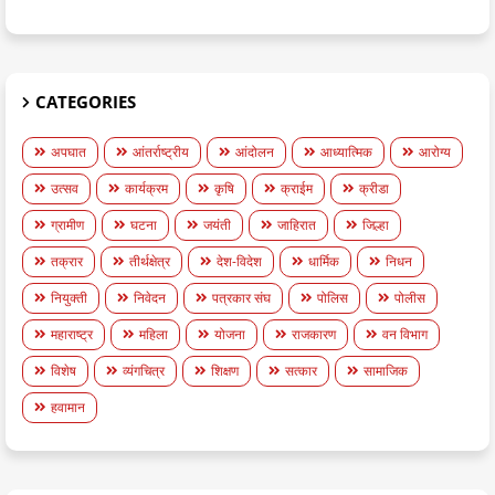
CATEGORIES
अपघात
आंतर्राष्ट्रीय
आंदोलन
आध्यात्मिक
आरोग्य
उत्सव
कार्यक्रम
कृषि
क्राईम
क्रीडा
ग्रामीण
घटना
जयंती
जाहिरात
जिल्हा
तक्रार
तीर्थक्षेत्र
देश-विदेश
धार्मिक
निधन
नियुक्ती
निवेदन
पत्रकार संघ
पोलिस
पोलीस
महाराष्ट्र
महिला
योजना
राजकारण
वन विभाग
विशेष
व्यंगचित्र
शिक्षण
सत्कार
सामाजिक
हवामान