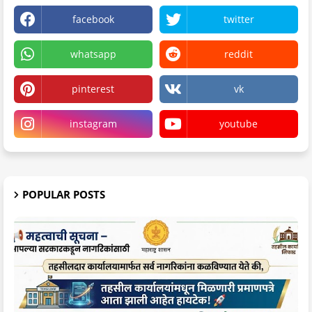
facebook
twitter
whatsapp
reddit
pinterest
vk
instagram
youtube
POPULAR POSTS