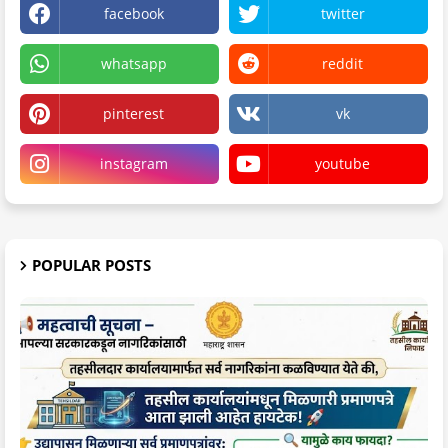
facebook
twitter
whatsapp
reddit
pinterest
vk
instagram
youtube
POPULAR POSTS