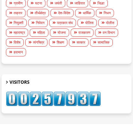
ग्रामीण
घटना
जयंती
जाहिरात
जिल्हा
तक्रार
तीर्थक्षेत्र
देश-विदेश
धार्मिक
निधन
नियुक्ती
निवेदन
पत्रकार संघ
पोलिस
पोलीस
महाराष्ट्र
महिला
योजना
राजकारण
वन विभाग
विशेष
व्यंगचित्र
शिक्षण
सत्कार
सामाजिक
हवामान
VISITORS