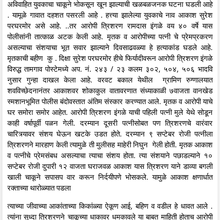
अविवाहित युवकाचा चाकूने भोकसून खून झाल्याची खळबळजनक घटना घडली आहे
. यामूळे गावात दहशत पसरली आहे . हत्त्या झालेल्या युवकाचे नाव आकाश सुरेश
परघरमोर असे आहे. ..तर आरोपी त्रिशरण रामदास इंगळे वय ४० वर्षे यास
पोलीसांनी तात्काळ अटक केली आहे. मृतक व आरोपीच्या पत्नी चे प्रेमप्रकरण
असल्याचा संशयाचा भूत सवार झाल्याने दिवसाढवळ्या हे हत्याकांड घडले आहे.
मृतकाची बहीण कु . दिक्षा सुरेश परघरमोर हीचे फिर्यादीवरून आरोपी त्रिशरण इंगळे
विरुद्ध तामगाव पोस्टेमध्ये अप. नं. २४३ / २३ कलम ३०२, ५०४, ५०६ भादवि
नुसार गुन्हा दाखल केला आहे. वरवट बकाल येथील ग्रामिण रुग्णालयात
शवविच्छेदनानंतर आकाशवर शोकाकुल वातावरणात संध्याकाळी ७वाजता वानखेड
स्मशानभूमित पोलीस बंदोवस्तात अंतिम संस्कार करण्यात आले. मृतक व आरोपी याचे
घर समोरा समोर आहेत. आरोपी त्रिशरण इंगळे याची पहिली पत्नी मुले येथे सोडून
काही वर्षापूर्वी पळन गेली. दरम्यान दूसरी पत्नीसोबत पण त्रिशरणचे वारंवार
चारित्र्यावर संशय घेऊन खटके उडत होते. दरम्यान ९ सप्टेबर रोजी पत्नीला
त्रिशरणने मारहाण केली त्यामुळे ती मुलीसह माहेरी निघुन गेली होती. मृतक आकाश
व पत्नीचे प्रेमसंबध असल्याचा त्याचा संशय होता. त्या संशयाने पछाडल्याने १०
सप्टेबर रोजी दुपारी १२ वाजता घराजवळ आकाश यास त्रिशरण याने डाव्या बगली
खाली चाकूने सपासप वार करून निर्दयीपणे भोसकले. यामुळे आकाश क्षणार्धात
रक्ताच्या थारोळ्यात पडला
त्याच्या जीवाच्या आकांताच्या किकांळ्या ऐकूण आई, बहिण व वडील हे धावत आले .
त्यांना सुध्दा त्रिशरणने चाकूच्या धाकावर धमकावले या बाबत माहिती होताच आरोपी