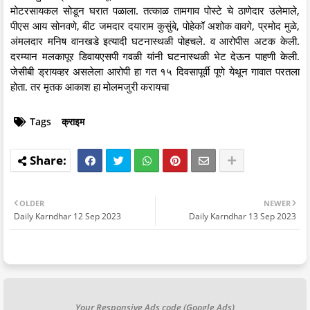
मोटरसायकल सोडून घरात पळाला. तत्काळ तामगाव पोस्टे चे ठाणेदार उलेमाले,
पीएस आय सोनवणे, बीट जमदार दयाराम कुसुंबे, पोहेकॉ अशोक वावगे, प्रमोद मुळे,
अंमलदार मनिष वानखडे इत्यादी घटनास्थळी पोहचले. व आरोपीस अटक केली.
दरम्यान मलकापूर डिवायएसपी गवळी यांनी घटनास्थळी भेट देऊन पाहणी केली.
जेसीबी ड्रायव्हर असलेला आरोपी हा गत १५ दिवसापूर्वी पूणे येथून गावात परतला
होता. तर मृतक आकाश हा मोलमजुरी करायचा
Tags
क्राइम
OLDER
NEWER
Daily Karndhar 12 Sep 2023
Daily Karndhar 13 Sep 2023
Your Responsive Ads code (Google Ads)