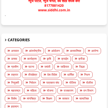
न्युज पोर्टल, न्युज चॅनेल, वेब साठी संपर्क करा
8177881420
www.siddhi.com.in
.
CATEGORIES
अपघात
आंतर्राष्ट्रीय
आंदोलन
आध्यात्मिक
आरोग्य
उत्सव
कार्यक्रम
कृषि
क्राईम
क्रीडा
ग्रामीण
घटना
जयंती
जाहिरात
जिल्हा
तक्रार
तीर्थक्षेत्र
देश-विदेश
धार्मिक
निधन
नियुक्ती
निवेदन
पत्रकार संघ
पोलिस
पोलीस
महाराष्ट्र
महिला
योजना
राजकारण
वन विभाग
विशेष
व्यंगचित्र
शिक्षण
सत्कार
सामाजिक
हवामान