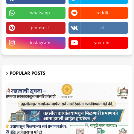
whatsapp
reddit
pinterest
vk
instagram
youtube
POPULAR POSTS