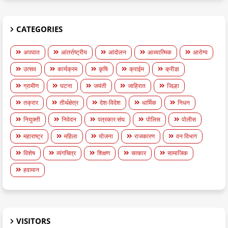
CATEGORIES
अपघात
आंतर्राष्ट्रीय
आंदोलन
आध्यात्मिक
आरोग्य
उत्सव
कार्यक्रम
कृषि
क्राईम
क्रीडा
ग्रामीण
घटना
जयंती
जाहिरात
जिल्हा
तक्रार
तीर्थक्षेत्र
देश-विदेश
धार्मिक
निधन
नियुक्ती
निवेदन
पत्रकार संघ
पोलिस
पोलीस
महाराष्ट्र
महिला
योजना
राजकारण
वन विभाग
विशेष
व्यंगचित्र
शिक्षण
सत्कार
सामाजिक
हवामान
VISITORS