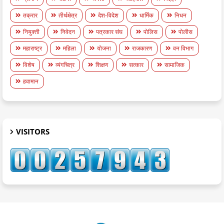
तक्रार
तीर्थक्षेत्र
देश-विदेश
धार्मिक
निधन
नियुक्ती
निवेदन
पत्रकार संघ
पोलिस
पोलीस
महाराष्ट्र
महिला
योजना
राजकारण
वन विभाग
विशेष
व्यंगचित्र
शिक्षण
सत्कार
सामाजिक
हवामान
VISITORS