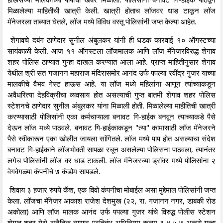
मिळालेल्या माहितीची खात्री केली. खात्री होताच लॉजवर धाड टाकून लॉज
मॅनेजरला ताब्यात घेतले, लॉज मध्ये विविध वस्तू पोलिसांनी जप्त केल्या आहेत.
शेगावचे दबंग ठाणेदार सुनील अंबुलकर यांनी ही धडक कारवाई १० ऑगस्टच्या
सायंकाळी केली. आज ११ ऑगस्टला लॉजमालक आणि लॉज मॅनेजरविरुद्ध शेगाव
शहर पोलिस ठाण्यात गुन्हा दाखल करण्यात आला आहे. प्राप्त माहितीनुसार शेगाव
येथील श्री संत गजानन महाराज मंदिरासमोर आनंद उर्फ पपल्या रवींद्र गुजर याच्या
मालकीचे वैभव गेस्ट हाऊस आहे. या लॉज मध्ये महिलांना आणून त्यांच्याकडून
अवैधरित्या देहविक्रीचा व्यवसाय होत असल्याची गुप्त बातमी शेगाव शहर पोलिस
स्टेशनचे ठाणेदार सुनील अंबुलकर यांना मिळाली होती. मिळालेल्या माहीतिची खात्री
करण्यासाठी पोलिसांनी एका कर्मचाऱ्याला बनावट गि-हाईक बनवून त्याच्याकडे पैसे
देऊन लॉज मध्ये पाठवले. बनावट गि-हाईकाकडून "त्या" कामासाठी लॉज मॅनेजरने
पैसे स्वीकारून एका खोलीत जायला सांगितले. लॉज मध्ये पाप होत असल्याचा संदेश
बनावट गि-हाईकाने लॉजभोवती सापळा रचून असलेल्या पोलिसना पाठवला, त्यानंतर
लगेच पोलिसांनी लॉज वर धाड टाकली. लॉज मॅनेजरच्या ड्रॉवर मध्ये पोलिसांना २
वेगवेगळ्या कंपनीचे ७ कंडोम सापडले.
शिवाय ३ हजार रुपये कॅश, एक विवो कंपनीचा मोबाईल असा मुद्देमाल पोलिसांनी जप्त
केला. लॉजचा मॅनेजर आकाश राजेश देशमुख (२२, रा. गजानन नगर, डाबकी रोड
अकोला) आणि लॉज मालक आनंद उर्फ पपल्या गुजर यांचे विरुद्ध पोलीस स्टेशन
शेगाव शहर येथे अनैतिक व्यापार प्रतिबंध अधिनियम कलम ३,४,५,७ अन्वये गुन्हा