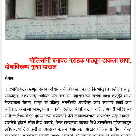
पोलिसांनी बनावट ग्राहक पाठवून टाकला छापा,
दोघांविरूध्द गुन्हा दाखल
शेगाव
विदर्भाची पंढरी म्हणून संतनगरी शेगावची ओळख.. केवळ विदर्भातूनच नव्हे तर संपूर्ण
राज्यातून, देशभरातून भाविक संत गजानन महाराजांच्या चरणी माथा श्रद्धेने माथा
टेकवायला येतात, मात्र या पवित्र नगरीतही अपवित्र काम करणारे काही जण
आहेतच. असल्या भामट्यांना देवाची देखील भीती वाटत नाही.. अगदी मंदिराच्या
समोरच वैभव गेस्ट हाऊस च्या मालकाने पैसे कमावण्यासाठी अपवित्र धंदा टाकला.
वासनेचे भुकेले लोक तिथे जायचे, गेस्ट हाऊसचा मालक तिथे आणलेल्या महिलांकडून
अवैधरित्या देहविक्रीचा व्यवसाय करून घ्यायचा.. अखेर पोलिसांना वैभव गेस्ट
हाऊसच्या मालकाच्या पापाची खबर मिळाली. पोलिसांनी बनावट गि-हाईक पाठवून