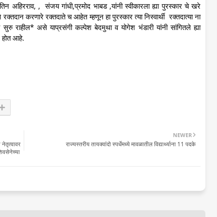
िन अहिरराव, , संजय गांधी,प्रमोद भाबड ,यांनी स्वीकारला ह्या पुरस्कार चे खरे
्तदान करणारे रक्तदाते च आहेत म्हणून हा पुरस्कार त्या निस्वार्थी रक्तदात्या ना
 ही सुरु राहील* असे याप्रसंगी कल्पेश बेदमुथा व योगेश भंडारी यांनी सांगितले ह्या
न होत आहे.
NEWER
 नेतृत्वावर
राज्यस्तरीय तायक्वांदो स्पर्धेमध्ये मावळातील विद्यार्थ्याना 11 पदके
िवसेनेच्या