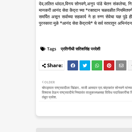
देव,ललित धांदल,विनय सोनवणे,अनुप पांडे चेतन संकलेचा, नित
मानकरी आनंद सेवा केंद्रा च्या *रक्तदान चळवळीत नियमितपणे रक
समर्पित असून सर्वाच्या सहकार्य ने हा रुग्ण सेवेचा यज्ञ पुढे
पुरस्कारा मुळे *आनंद सेवा केंद्राचे* चे सर्व स्तरातुन अभिनंद
Tags
प्रतिनीधी सतिशसिंह परदेशी
OLDER
चोपड्यात राष्ट्रवादीला खिंडार.. माजी आमदार प्रा.चंद्रकांत सोनवणे यांच्या
विश्वास ठेऊन राष्ट्रवादीचे निष्ठावंत तालुकाध्यक्षसह विविध पदाधिकारींचा श
तंबूत प्रवेश.