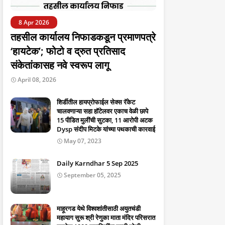
8 Apr 2026
तहसील कार्यालय निफाडकडून प्रमाणपत्रे
‘हायटेक’; फोटो व द्रुत प्रतिसाद
संकेतांकासह नवे स्वरूप लागू
April 08, 2026
शिर्डीतील हायप्रोफाईल सेक्स रॅकेट
चालवणाऱ्या सहा हॉटेलवर एकाच वेळी छापे
15 पीडित मुलींची सुटका, 11 आरोपी अटक
Dysp संदीप मिटके यांच्या पथकाची कारवाई
May 07, 2023
Daily Karndhar 5 Sep 2025
September 05, 2025
माहूरगड येथे विश्वशांतीसाठी अयुतचंडी
महायाग सुरू श्री रेणुका माता मंदिर परिसरात