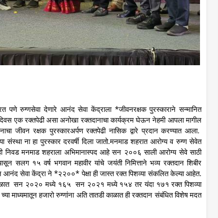
पणे रुग्णसेवा देणारे आनंद सेवा केंद्राला *जीवनरक्षक पुरस्काराने सन्मानित
क दिवस एक रक्तपेढी असा अनोखा रक्तदानाचा कार्यक्रम घेऊन नेहमी आपला मागील
 मानाचा जीवन रक्षक पुरस्कारअर्पण रक्तपेढी नासिक द्वारे प्रदान करण्यात आला.
ाऱ्या संस्था ना हा पुरस्कार दरवर्षी दिला जातो.मनमाड शहरात आरोग्य व रुग्ण सेवेत
ी ही निवड मनमाड शहराला अभिमानास्पद आहे सन २००६ साली आरोग्य सेवे साठी
ासून सलग १५ वर्ष भगवान महावीर यांचे जयंती निमित्ताने भव्य रक्तदान शिबीर
ून आनंद सेवा केंद्रा ने *२२००* पेक्षा ही जास्त रक्त पिशव्या संकलित केल्या आहेत.
कट काळात सन २०२० मध्ये १६५ सन २०२१ मध्ये १५४ तर यंदा १७१ रक्त पिशव्या
्या माध्यमातून हजारो रुग्णांना अति तातडी काळात ही रक्तदान संबंधित विशेष मदत