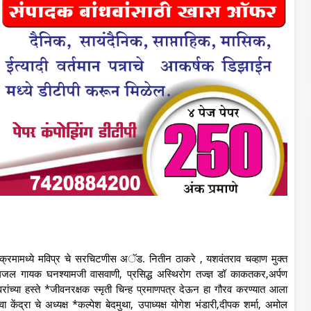
र्यक्रमामध्ये मविप्र चे सरचिटणीस अॅड. नितीन ठाकरे , यशवंतराव चव्हाण मुक्त
्ध गजल गायक घनश्यामजी वासवाणी, प्रसिद्ध अस्थिरोग तज्ज्ञ डॉ काकतकर,अर्पण
वरांच्या हस्ते *जीवनरक्षक स्मृती चिन्ह प्रमाणपत्र देऊन हा गौरव करण्यात आला
 केंद्रा चे अध्यक्ष *कल्पेश बेदमुथा, उपाध्यक्ष योगेश भंडारी,दीपक शर्मा, अमोल