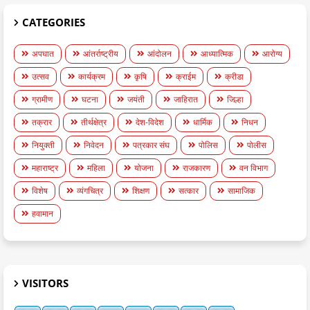
CATEGORIES
अपघात
आंतर्राष्ट्रीय
आंदोलन
आध्यात्मिक
आरोग्य
उत्सव
कार्यक्रम
कृषि
क्राईम
क्रीडा
ग्रामीण
घटना
जयंती
जाहिरात
जिल्हा
तक्रार
तीर्थक्षेत्र
देश-विदेश
धार्मिक
निधन
नियुक्ती
निवेदन
पत्रकार संघ
पोलिस
पोलीस
महाराष्ट्र
महिला
योजना
राजकारण
वन विभाग
विशेष
व्यंगचित्र
शिक्षण
सत्कार
सामाजिक
हवामान
VISITORS