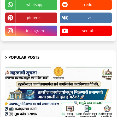
whatsapp
reddit
pinterest
vk
instagram
youtube
POPULAR POSTS